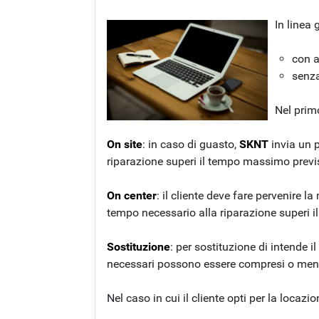
In linea
con a
senza
Nel primo
On site
: in caso di guasto,
SKNT
invia un p
riparazione superi il tempo massimo previs
On center
: il cliente deve fare pervenire 
tempo necessario alla riparazione superi 
Sostituzione
: per sostituzione di intende i
necessari possono essere compresi o meno 
Nel caso in cui il cliente opti per la locazi