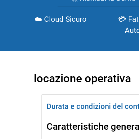
☁️ Cloud Sicuro
💳 Fat
Aut
locazione operativa
Durata e condizioni del con
Caratteristiche general