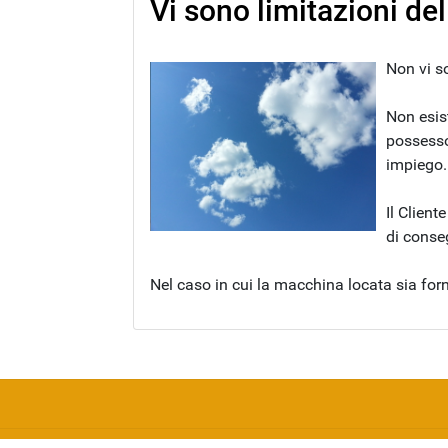
Vi sono limitazioni de
Non vi s
Non esist
possesso
impiego.
Il Clien
di conse
Nel caso in cui la macchina locata sia forn