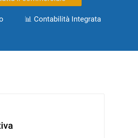
o
📊 Contabilità Integrata
tiva