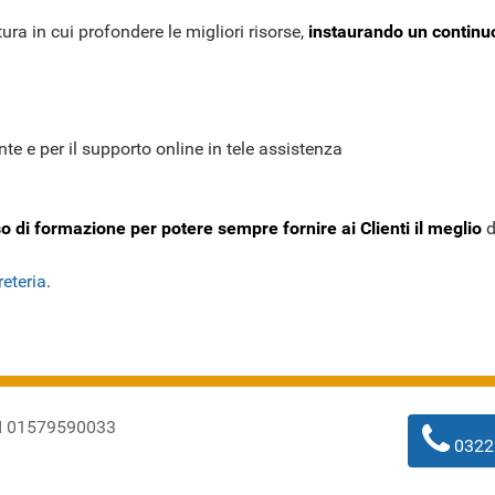
a in cui profondere le migliori risorse,
instaurando un continuo d
ente e per il supporto online in tele assistenza
o di formazione per potere sempre fornire ai Clienti il meglio
d
reteria
.
PI 01579590033
0322