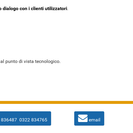
ialogo con i clienti utilizzatori
.
al punto di vista tecnologico.
 836487
0322 834765
email