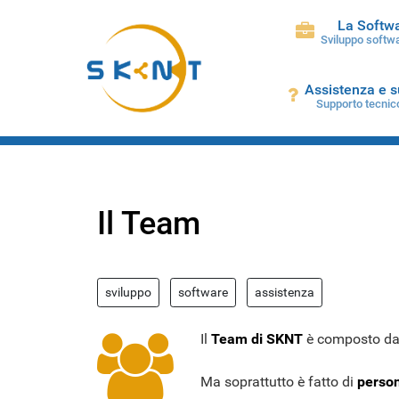
La Softw
Sviluppo softwa
Assistenza e 
Supporto tecnic
Il Team
sviluppo
software
assistenza
Il
Team di SKNT
è composto da p
Ma soprattutto è fatto di
person