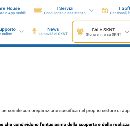
are House
I Servizi
I Sof
re e App mobili
Consulenza e assistenza
Gestionali, 
supporto
News
Chi è SKNT
o online
Le novità di SKNT
Storia e info su SKNT
ersonale con preparazione specifica nel proprio settore di app
e che condividono l'entusiasmo della scoperta e della realizz