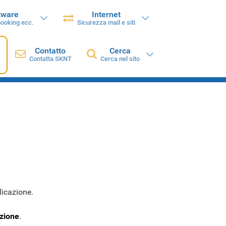
tware
Internet
booking ecc.
Sicurezza mail e siti
Contatto
Cerca
Contatta SKNT
Cerca nel sito
licazione.
azione
.