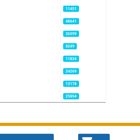
11451
48641
26599
8249
11834
24269
13178
25854