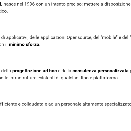
L
nasce nel 1996 con un intento preciso: mettere a disposizione d
tico.
 di applicativi, delle applicazioni Opensource, del "mobile" e d
on il
minimo sforzo
.
i della
progettazione ad hoc
e della
consulenza personalizzata
p
le infrastrutture esistenti di qualsiasi tipo e piattaforma.
efficiente e collaudata e ad un personale altamente specializzato