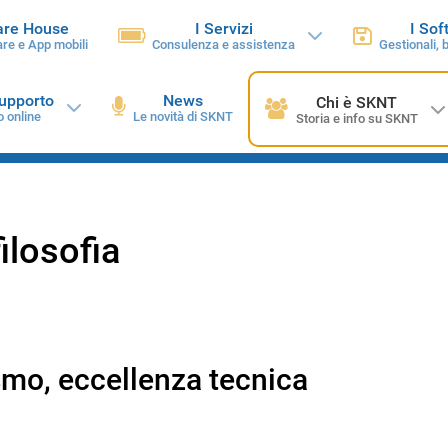
are House
I Servizi
I Sof
re e App mobili
Consulenza e assistenza
Gestionali, 
supporto
News
Chi è SKNT
o online
Le novità di SKNT
Storia e info su SKNT
ilosofia
mo, eccellenza tecnica