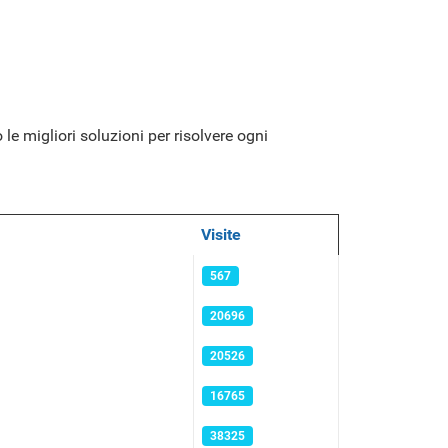
le migliori soluzioni per risolvere ogni
Visite
567
20696
20526
16765
38325