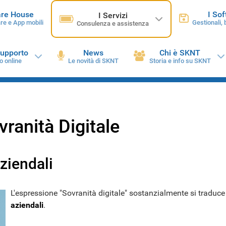
are House
I So
I Servizi
re e App mobili
Gestionali,
Consulenza e assistenza
supporto
News
Chi è SKNT
o online
Le novità di SKNT
Storia e info su SKNT
vranità Digitale
aziendali
L'espressione "Sovranità digitale" sostanzialmente si traduce
aziendali
.