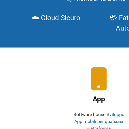
☁️ Cloud Sicuro
💳 Fat
Aut
App
Software house
Sviluppo
App mobili per qualsiasi
piattaforma