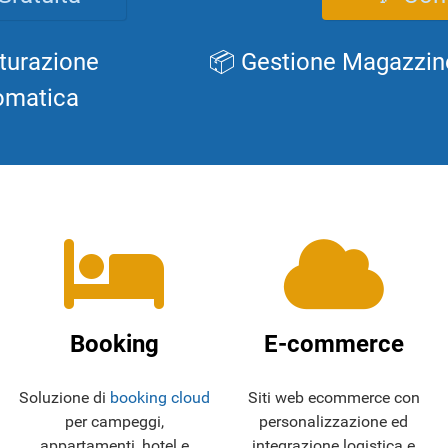
turazione
📦 Gestione Magazzin
omatica
Booking
E-commerce
Soluzione di
booking cloud
Siti web ecommerce con
per campeggi,
personalizzazione ed
appartamenti, hotel e
integrazione logistica e