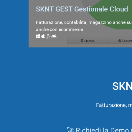
SKNT GEST Gestionale Cloud
Fatturazione, contabilità, magazzino anche su
anche con ecommerce
SKNT
Fatturazione, m
🚀 Richiedi la Demo 