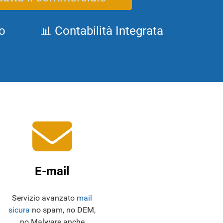
o
📊 Contabilità Integrata
E-mail
Servizio avanzato
mail
sicura
no spam, no DEM,
no Malware anche