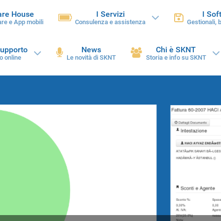
are House
I Servizi
I Sof
re e App mobili
Consulenza e assistenza
Gestionali, 
supporto
News
Chi è SKNT
o online
Le novità di SKNT
Storia e info su SKNT