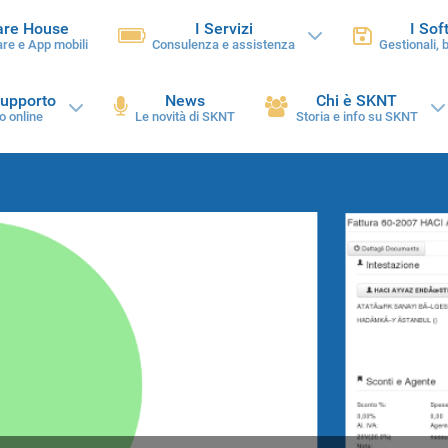
are House
I Servizi
I Sof
re e App mobili
Consulenza e assistenza
Gestionali, 
supporto
News
Chi è SKNT
o online
Le novità di SKNT
Storia e info su SKNT