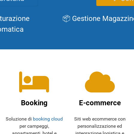
turazione
📦 Gestione Magazzin
omatica
Booking
E-commerce
Soluzione di
booking cloud
Siti web ecommerce con
per campeggi,
personalizzazione ed
appartamenti, hotel e
integrazione logistica e