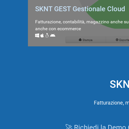
SKNT GEST Gestionale Cloud
Fatturazione, contabilità, magazzino anche su
anche con ecommerce
SKNT
Fatturazione, m
🚀 Richiedi la Demo 