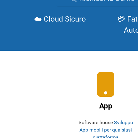
☁️ Cloud Sicuro
💳 Fat
Aut
App
Software house
Sviluppo
App mobili per qualsiasi
piattaforma