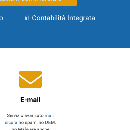
o
📊 Contabilità Integrata
E-mail
Servizio avanzato
mail
sicura
no spam, no DEM,
no Malware anche